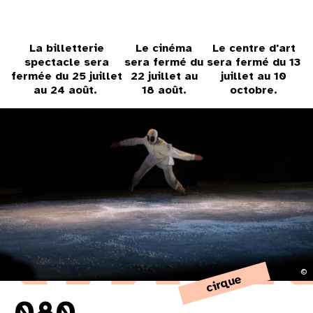
31
au cinéma
La billetterie
Le cinéma
Le centre d'art
spectacle sera
sera fermé du
sera fermé du 13
fermée du 25 juillet
22 juillet au
juillet au 10
au 24 août.
18 août.
octobre.
voir le programme cinéma
©
cirque
080