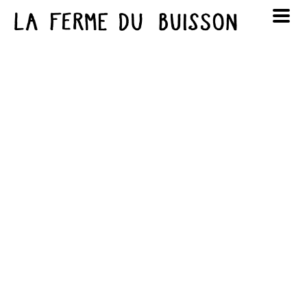
Panneau de gestion des cookies
au cinéma
Lun
Mar
Mer
Jeu
Ven
Sam
Dim
voir le programme cinéma
1
2
3
4
5
6
7
8
9
10
11
12
13
14
15
16
17
18
19
20
21
22
23
24
25
26
27
28
29
30