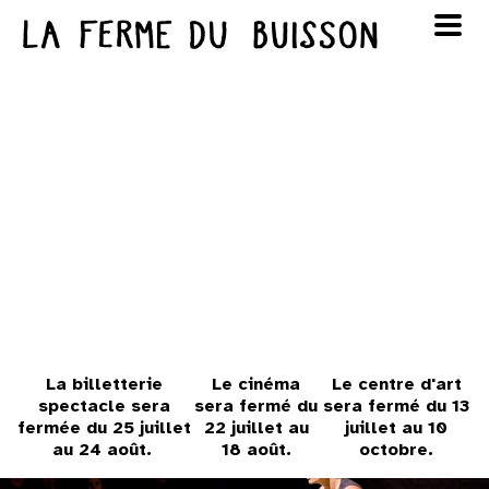
Panneau de gestion des cookies
au cinéma
Lun
Mar
Mer
Jeu
Ven
Sam
Dim
voir le programme cinéma
1
2
3
4
5
6
7
8
9
10
11
12
13
14
15
16
17
18
19
20
21
22
23
La billetterie
Le cinéma
Le centre d'art
spectacle sera
sera fermé du
sera fermé du 13
fermée du 25 juillet
22 juillet au
juillet au 10
24
25
26
27
28
29
30
au 24 août.
18 août.
octobre.