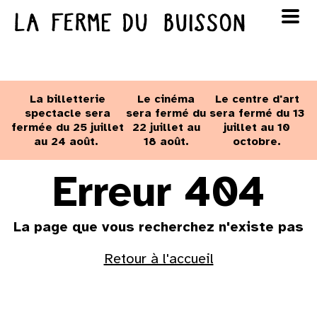
Panneau de gestion des cookies
au cinéma
Lun
Mar
Mer
Jeu
Ven
Sam
Dim
voir le programme cinéma
La billetterie
Le cinéma
Le centre d'art
1
2
spectacle sera
sera fermé du
sera fermé du 13
fermée du 25 juillet
22 juillet au
juillet au 10
au 24 août.
18 août.
octobre.
3
4
5
6
7
8
9
Erreur 404
10
11
12
13
14
15
16
La page que vous recherchez n'existe pas
17
18
19
20
21
22
23
Retour à l'accueil
24
25
26
27
28
29
30