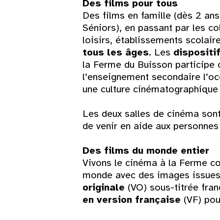
Des films pour tous
10
11
12
13
14
15
Des films en famille (dès 2 an
Séniors), en passant par les co
17
18
19
20
21
22
loisirs, établissements scolair
tous les âges
. Les
dispositi
24
25
26
27
28
29
la Ferme du Buisson participe o
l’enseignement secondaire l’occ
31
une culture cinématographique 
Les deux salles de cinéma so
de venir en aide aux personnes 
Des films du monde entier
Vivons le cinéma à la Ferme co
monde avec des images issues 
originale
(VO) sous-titrée fra
en version française
(VF) pou