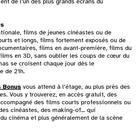
nt de l’un des plus grands écrans du
as
ionale, films de jeunes cinéastes ou de
ourts et longs, films fortement exposés ou de
documentaires, films en avant-première, films du
 films en 3D, sans oublier les coups de cœur du
as se croisent chaque jour dès le
e de 21h.
s Bonus
vous attend à l’étage, au plus près des
Dim
s. Vous y trouverez, en accès gratuit, des
 accompagné des films courts professionnels ou
2
des cinéastes, des making-of… qui
 du cinéma et plus généralement de la scène
9