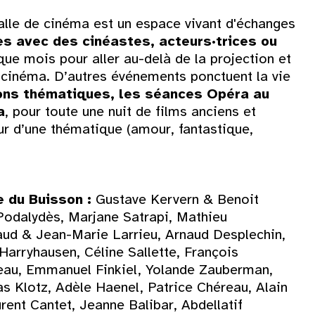
salle de cinéma est un espace vivant d'échanges
es avec des cinéastes, acteurs·trices ou
ue mois pour aller au-delà de la projection et
e cinéma. D’autres événements ponctuent la vie
ns thématiques, les séances Opéra au
a
, pour toute une nuit de films anciens et
our d’une thématique (amour, fantastique,
e du Buisson :
Gustave Kervern & Benoit
 Podalydès, Marjane Satrapi, Mathieu
aud & Jean-Marie Larrieu, Arnaud Desplechin,
Harryhausen, Céline Sallette, François
eau, Emmanuel Finkiel, Yolande Zauberman,
 Klotz, Adèle Haenel, Patrice Chéreau, Alain
urent Cantet, Jeanne Balibar, Abdellatif