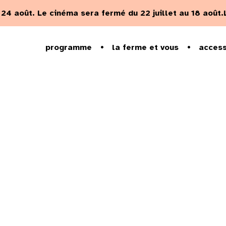
u 24 août.
Le cinéma sera fermé du 22 juillet au 18 août.
programme
la ferme et vous
access