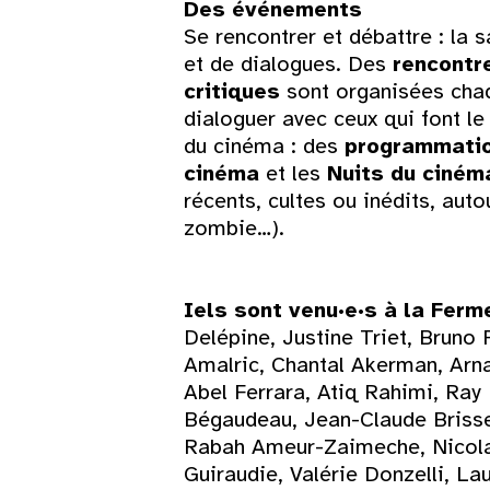
Des événements
Se rencontrer et débattre : la 
et de dialogues. Des
rencontr
critiques
sont organisées chaq
dialoguer avec ceux qui font l
du cinéma : des
programmatio
cinéma
et les
Nuits du ciném
récents, cultes ou inédits, aut
zombie…).
Iels sont venu·e·s à la Ferm
Delépine, Justine Triet, Bruno
Amalric, Chantal Akerman, Arn
Abel Ferrara, Atiq Rahimi, Ray 
Bégaudeau, Jean-Claude Briss
Rabah Ameur-Zaimeche, Nicolas
Guiraudie, Valérie Donzelli, La