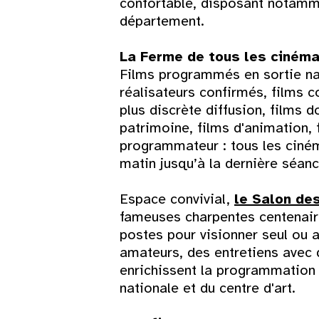
confortable, disposant notamme
département.
La Ferme de tous les ciném
Films programmés en sortie nat
réalisateurs confirmés, films c
plus discrète diffusion, films 
patrimoine, films d'animation,
programmateur : tous les ciném
matin jusqu’à la dernière séanc
Espace convivial,
le Salon de
Lun
Mar
Mer
Jeu
Ven
Sam
fameuses charpentes centenaire
postes pour visionner seul ou
1
amateurs, des entretiens avec 
enrichissent la programmation
3
4
5
6
7
8
nationale et du centre d'art.