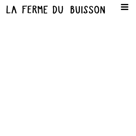
Panneau de gestion des cookies
au cinéma
Lun
Mar
Mer
Jeu
Ven
Sam
Dim
voir le programme cinéma
1
2
3
4
5
6
7
8
9
10
11
12
13
14
15
16
17
18
19
20
21
22
23
24
25
26
27
28
29
30