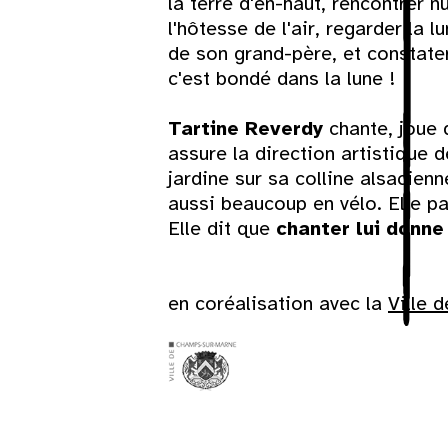
la terre d'en-haut, rencontrer n
31
l'hôtesse de l'air, regarder la 
de son grand-père, et constater 
c'est bondé dans la lune !
Tartine Reverdy
chante, joue 
assure la direction artistique 
jardine sur sa colline alsacien
aussi beaucoup en vélo. Elle p
Elle dit que
chanter lui donne
en coréalisation avec la
Ville 