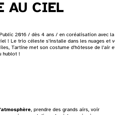
 AU CIEL
Dim
ublic 2016 / dès 4 ans / en coréalisation avec l
iel ! Le trio céleste s'installe dans les nuages e
es, Tartine met son costume d'hôtesse de l'air et 
2
 hublot !
9
16
23
30
d'atmosphère
, prendre des grands airs, voir