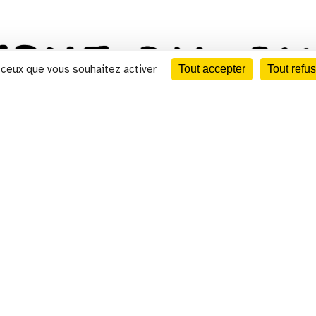
CALENDRIER
r ceux que vous souhaitez activer
Tout accepter
Tout refus
u site
mentions légales
partenaires
politi
au cinéma