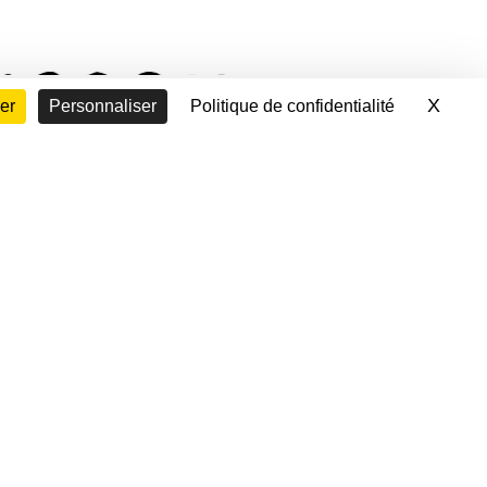
X
Masq
er
Personnaliser
Politique de confidentialité
que rso
voir le programme cinéma