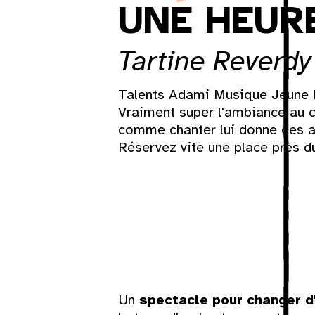
UNE HEURE
Tartine Reverdy
Lun
Mar
Mer
Jeu
Ven
Sam
Talents Adami Musique Jeune P
Vraiment super l'ambiance au c
comme chanter lui donne des ail
1
Réservez vite une place près du
3
4
5
6
7
8
10
11
12
13
14
15
17
18
19
20
21
22
24
25
26
27
28
29
Un
spectacle pour changer 