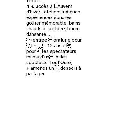
11 déc !
4 €
accès à
L'Auvent
d'hiver
: ateliers ludiques,
expériences sonores,
goûter mémorable, bains
chauds à l'air libre, boum
dansante...
(entrée gratuite pour
les - 12 ans et
pour les spectateurs
munis d’un billet
spectacle
Tout'Ouïe
)
+ amenez un dessert à
partager