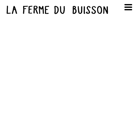
Panneau de gestion des cookies
au cinéma
Lun
Mar
Mer
Jeu
Ven
Sam
Dim
voir le programme cinéma
1
2
3
4
5
6
7
8
9
10
11
12
13
14
15
16
17
18
19
20
21
22
23
24
25
26
27
28
29
30