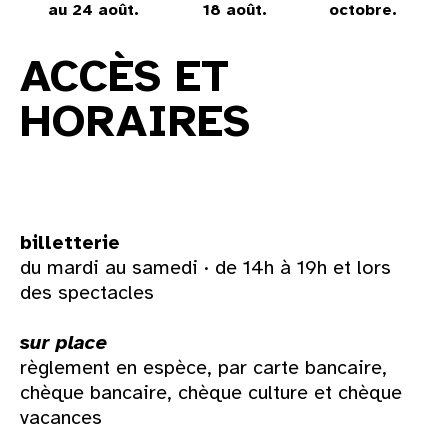
31
au 24 août.
18 août.
octobre.
Accueil
→
Accès et horaires
au cinéma
ACCÈS ET
HORAIRES
voir le programme cinéma
billetterie
du mardi au samedi · de 14h à 19h et lors
des spectacles
sur place
règlement en espèce, par carte bancaire,
chèque bancaire, chèque culture et chèque
vacances