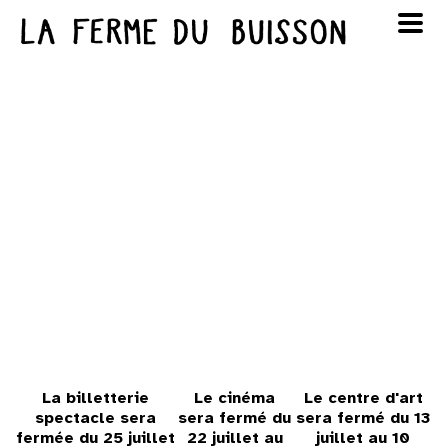
Panneau de gestion des cookies
au cinéma
Lun
Mar
Mer
Jeu
Ven
Sam
Dim
voir le programme cinéma
1
2
3
4
5
6
7
8
9
10
11
12
13
14
15
16
17
18
19
20
21
22
23
24
25
26
27
28
29
30
La billetterie
Le cinéma
Le centre d'art
spectacle sera
sera fermé du
sera fermé du 13
fermée du 25 juillet
22 juillet au
juillet au 10