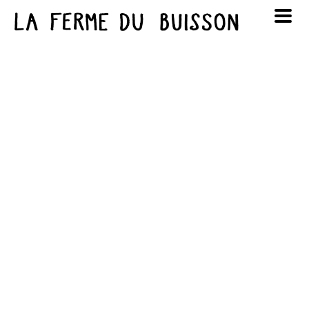
Panneau de gestion des cookies
au cinéma
Lun
Mar
Mer
Jeu
Ven
Sam
Dim
voir le programme cinéma
1
2
3
4
5
6
7
8
9
10
11
12
13
14
15
16
17
18
19
20
21
22
23
24
25
26
27
28
29
30