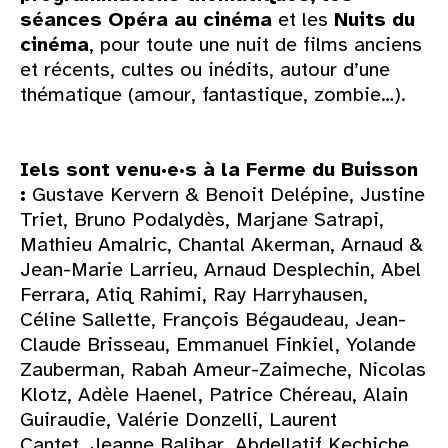
séances Opéra au cinéma
et les
Nuits du
cinéma
, pour toute une nuit de films anciens
et récents, cultes ou inédits, autour d’une
thématique (amour, fantastique, zombie…).
Iels sont venu·e·s à la Ferme du Buisson
:
Gustave Kervern & Benoit Delépine, Justine
Triet, Bruno Podalydès, Marjane Satrapi,
Mathieu Amalric, Chantal Akerman, Arnaud &
Jean-Marie Larrieu, Arnaud Desplechin, Abel
Ferrara, Atiq Rahimi, Ray Harryhausen,
Céline Sallette, François Bégaudeau, Jean-
Claude Brisseau, Emmanuel Finkiel, Yolande
Zauberman, Rabah Ameur-Zaimeche, Nicolas
Klotz, Adèle Haenel, Patrice Chéreau, Alain
Guiraudie, Valérie Donzelli, Laurent
Cantet, Jeanne Balibar, Abdellatif Kechiche,