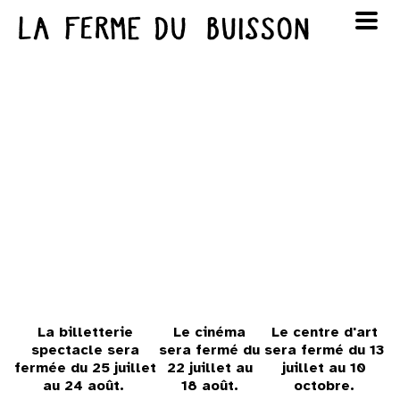
Panneau de gestion des cookies
au cinéma
Lun
Mar
Mer
Jeu
Ven
Sam
Dim
voir le programme cinéma
1
2
3
4
5
6
7
8
9
10
11
12
13
14
15
16
17
18
19
20
21
22
23
La billetterie
Le cinéma
Le centre d'art
spectacle sera
sera fermé du
sera fermé du 13
24
25
26
27
28
29
30
fermée du 25 juillet
22 juillet au
juillet au 10
au 24 août.
18 août.
octobre.