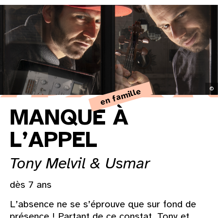
31
au cinéma
voir le programme cinéma
©
en famille
MANQUE À
L’APPEL
Tony Melvil & Usmar
dès 7 ans
L’absence ne se s’éprouve que sur fond de
présence ! Partant de ce constat, Tony et