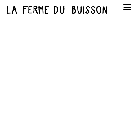
Panneau de gestion des cookies
au cinéma
Lun
Mar
Mer
Jeu
Ven
Sam
Dim
voir le programme cinéma
1
2
3
4
5
6
7
8
9
10
11
12
13
14
15
16
17
18
19
20
21
22
23
24
25
26
27
28
29
30