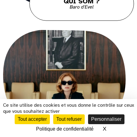
QUI SOM ?
Baro d'Evel
Ce site utilise des cookies et vous donne le contrôle sur ceux
que vous souhaitez activer
LA FEMME LA PLUS RICHE
Tout accepter
Tout refuser
Personnaliser
DU MONDE
Film sous-titré sourds et
X
Masquer le 
Politique de confidentialité
CALENDRIER
malentendants