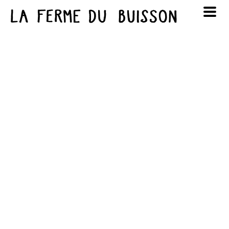
Panneau de gestion des cookies
au cinéma
Lun
Mar
Mer
Jeu
Ven
Sam
Dim
voir le programme cinéma
1
2
3
4
5
6
7
8
9
10
11
12
13
14
15
16
17
18
19
20
21
22
23
24
25
26
27
28
29
30