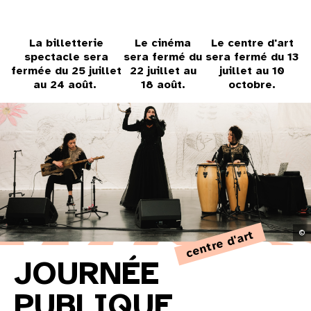
31
au cinéma
La billetterie
Le cinéma
Le centre d'art
spectacle sera
sera fermé du
sera fermé du 13
fermée du 25 juillet
22 juillet au
juillet au 10
au 24 août.
18 août.
octobre.
voir le programme cinéma
centre d'art
©
JOURNÉE
PUBLIQUE