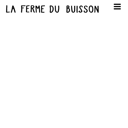
Panneau de gestion des cookies
au cinéma
Lun
Mar
Mer
Jeu
Ven
Sam
Dim
voir le programme cinéma
1
2
3
4
5
6
7
8
9
10
11
12
13
14
15
16
17
18
19
20
21
22
23
24
25
26
27
28
29
30