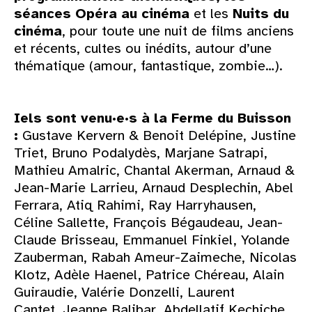
séances Opéra au cinéma
et les
Nuits du
cinéma
, pour toute une nuit de films anciens
et récents, cultes ou inédits, autour d’une
thématique (amour, fantastique, zombie…).
Iels sont venu·e·s à la Ferme du Buisson
:
Gustave Kervern & Benoit Delépine, Justine
Triet, Bruno Podalydès, Marjane Satrapi,
Mathieu Amalric, Chantal Akerman, Arnaud &
Jean-Marie Larrieu, Arnaud Desplechin, Abel
Ferrara, Atiq Rahimi, Ray Harryhausen,
Céline Sallette, François Bégaudeau, Jean-
Claude Brisseau, Emmanuel Finkiel, Yolande
Zauberman, Rabah Ameur-Zaimeche, Nicolas
Klotz, Adèle Haenel, Patrice Chéreau, Alain
Guiraudie, Valérie Donzelli, Laurent
Cantet, Jeanne Balibar, Abdellatif Kechiche,