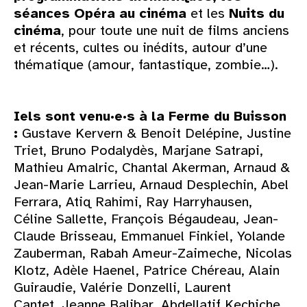
séances Opéra au cinéma
et les
Nuits du
cinéma
, pour toute une nuit de films anciens
et récents, cultes ou inédits, autour d’une
thématique (amour, fantastique, zombie…).
Iels sont venu·e·s à la Ferme du Buisson
:
Gustave Kervern & Benoit Delépine, Justine
Triet, Bruno Podalydès, Marjane Satrapi,
Mathieu Amalric, Chantal Akerman, Arnaud &
Jean-Marie Larrieu, Arnaud Desplechin, Abel
Ferrara, Atiq Rahimi, Ray Harryhausen,
Céline Sallette, François Bégaudeau, Jean-
Claude Brisseau, Emmanuel Finkiel, Yolande
Zauberman, Rabah Ameur-Zaimeche, Nicolas
Klotz, Adèle Haenel, Patrice Chéreau, Alain
Guiraudie, Valérie Donzelli, Laurent
Cantet, Jeanne Balibar, Abdellatif Kechiche,