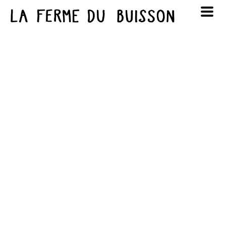
Panneau de gestion des cookies
au cinéma
Lun
Mar
Mer
Jeu
Ven
Sam
Dim
voir le programme cinéma
1
2
3
4
5
6
7
8
9
10
11
12
13
14
15
16
17
18
19
20
21
22
23
24
25
26
27
28
29
30