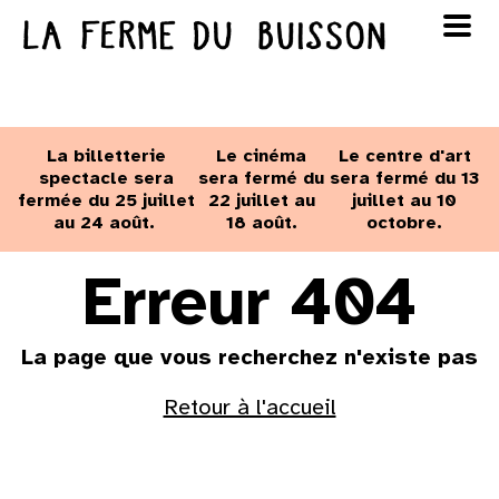
Panneau de gestion des cookies
au cinéma
Lun
Mar
Mer
Jeu
Ven
Sam
Dim
voir le programme cinéma
La billetterie
Le cinéma
Le centre d'art
1
2
spectacle sera
sera fermé du
sera fermé du 13
fermée du 25 juillet
22 juillet au
juillet au 10
au 24 août.
18 août.
octobre.
3
4
5
6
7
8
9
Erreur 404
10
11
12
13
14
15
16
La page que vous recherchez n'existe pas
17
18
19
20
21
22
23
Retour à l'accueil
24
25
26
27
28
29
30