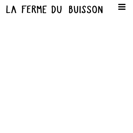
Panneau de gestion des cookies
au cinéma
Lun
Mar
Mer
Jeu
Ven
Sam
Dim
voir le programme cinéma
1
2
3
4
5
6
7
8
9
10
11
12
13
14
15
16
17
18
19
20
21
22
23
24
25
26
27
28
29
30