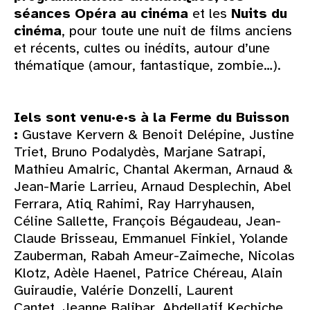
séances Opéra au cinéma
et les
Nuits du
cinéma
, pour toute une nuit de films anciens
et récents, cultes ou inédits, autour d’une
thématique (amour, fantastique, zombie…).
Iels sont venu·e·s à la Ferme du Buisson
:
Gustave Kervern & Benoit Delépine, Justine
Triet, Bruno Podalydès, Marjane Satrapi,
Mathieu Amalric, Chantal Akerman, Arnaud &
Jean-Marie Larrieu, Arnaud Desplechin, Abel
Ferrara, Atiq Rahimi, Ray Harryhausen,
Céline Sallette, François Bégaudeau, Jean-
Claude Brisseau, Emmanuel Finkiel, Yolande
Zauberman, Rabah Ameur-Zaimeche, Nicolas
Klotz, Adèle Haenel, Patrice Chéreau, Alain
Guiraudie, Valérie Donzelli, Laurent
Cantet, Jeanne Balibar, Abdellatif Kechiche,