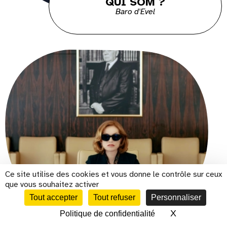
QUI SOM ?
Baro d'Evel
Ce site utilise des cookies et vous donne le contrôle sur ceux
que vous souhaitez activer
LA FEMME LA PLUS RICHE
Tout accepter
Tout refuser
Personnaliser
DU MONDE
Film sous-titré sourds et
X
Masquer le 
Politique de confidentialité
CALENDRIER
malentendants