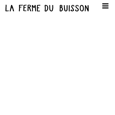
Panneau de gestion des cookies
au cinéma
Lun
Mar
Mer
Jeu
Ven
Sam
Dim
voir le programme cinéma
1
2
3
4
5
6
7
8
9
10
11
12
13
14
15
16
17
18
19
20
21
22
23
24
25
26
27
28
29
30