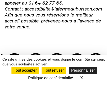
appeler au 01 64 62 77 00.
Contact :
accessibilite@lafermedubuisson.com
Afin que nous vous réservions le meilleur
accueil possible, prévenez-nous à l’avance de
votre venue.
Ce site utilise des cookies et vous donne le contrôle sur ceux
que vous souhaitez activer
Tout accepter
Tout refuser
Personnaliser
s'inscrire à la newsletter
X
Masquer le 
Politique de confidentialité
CALENDRIER
Présentation
Histoire
Cinéma
Scène nationale
Centre d'art
Résidences