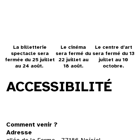
31
au cinéma
voir le programme cinéma
La billetterie
Le cinéma
Le centre d'art
spectacle sera
sera fermé du
sera fermé du 13
fermée du 25 juillet
22 juillet au
juillet au 10
au 24 août.
18 août.
octobre.
Accueil
→
À la Ferme
ACCESSIBILITÉ
Comment venir ?
Adresse