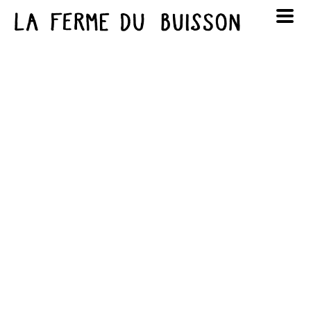
Panneau de gestion des cookies
au cinéma
Lun
Mar
Mer
Jeu
Ven
Sam
Dim
voir le programme cinéma
1
2
3
4
5
6
7
8
9
10
11
12
13
14
15
16
17
18
19
20
21
22
23
24
25
26
27
28
29
30