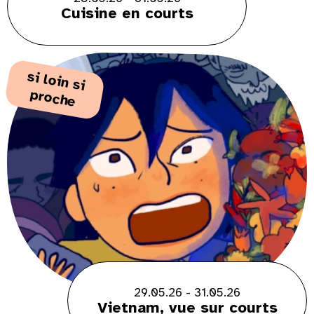
Cuisine en courts
s
i lo
in s
i
ro
p
che
29.05.26 - 31.05.26
Vietnam, vue sur courts