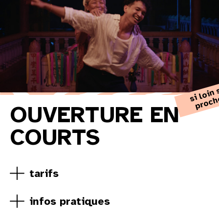
si 
o
s
p
OUVERTURE EN
COURTS
tarifs
infos pratiques