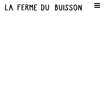
Panneau de gestion des cookies
au cinéma
Lun
Mar
Mer
Jeu
Ven
Sam
Dim
voir le programme cinéma
1
2
3
4
5
6
7
8
9
10
11
12
13
14
15
16
17
18
19
20
21
22
23
24
25
26
27
28
29
30