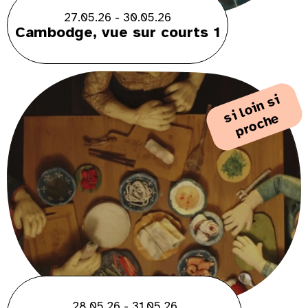
27.05.26 - 30.05.26
Cambodge, vue sur courts 1
i
l
o
i
n
s
i
p
r
o
c
h
s
e
28.05.26 - 31.05.26