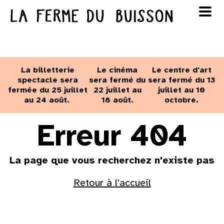
Panneau de gestion des cookies
au cinéma
Lun
Mar
Mer
Jeu
Ven
Sam
Dim
voir le programme cinéma
La billetterie
Le cinéma
Le centre d'art
1
2
spectacle sera
sera fermé du
sera fermé du 13
fermée du 25 juillet
22 juillet au
juillet au 10
au 24 août.
18 août.
octobre.
3
4
5
6
7
8
9
Erreur 404
10
11
12
13
14
15
16
La page que vous recherchez n'existe pas
17
18
19
20
21
22
23
Retour à l'accueil
24
25
26
27
28
29
30