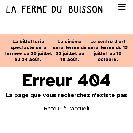
Panneau de gestion des cookies
au cinéma
Lun
Mar
Mer
Jeu
Ven
Sam
Dim
voir le programme cinéma
La billetterie
Le cinéma
Le centre d'art
1
2
spectacle sera
sera fermé du
sera fermé du 13
fermée du 25 juillet
22 juillet au
juillet au 10
au 24 août.
18 août.
octobre.
3
4
5
6
7
8
9
Erreur 404
10
11
12
13
14
15
16
La page que vous recherchez n'existe pas
17
18
19
20
21
22
23
Retour à l'accueil
24
25
26
27
28
29
30